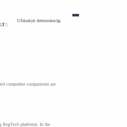
Užsisakyti demonstraciją
LT
led competitor comparisons are
ng RegTech platforms. In the