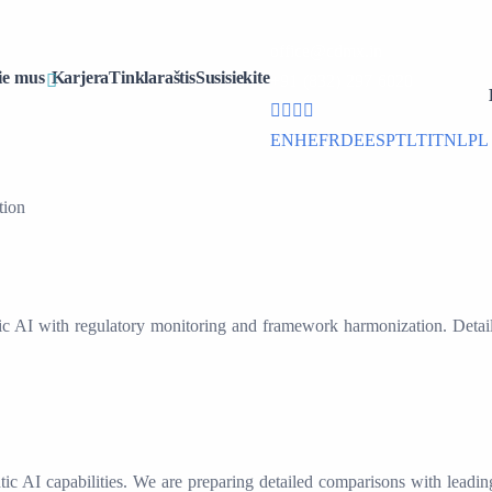
office@cdmx.in
ie mus
Karjera
Tinklaraštis
Susisiekite
+91 (832) 297 6020
EN
HE
FR
DE
ES
PT
LT
IT
NL
PL
tion
ic AI with regulatory monitoring and framework harmonization. Detai
ic AI capabilities. We are preparing detailed comparisons with leadi